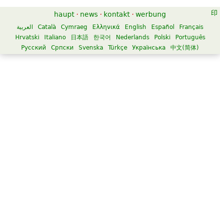
haupt
·
news
·
kontakt
·
werbung
العربية
Català
Cymraeg
Ελληνικά
English
Español
Français
Hrvatski
Italiano
日本語
한국어
Nederlands
Polski
Português
Русский
Српски
Svenska
Türkçe
Українська
中文(简体)