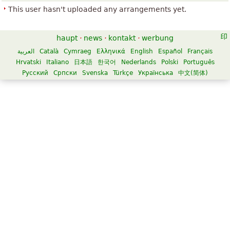
This user hasn't uploaded any arrangements yet.
haupt
·
news
·
kontakt
·
werbung
العربية
Català
Cymraeg
Ελληνικά
English
Español
Français
Hrvatski
Italiano
日本語
한국어
Nederlands
Polski
Português
Русский
Српски
Svenska
Türkçe
Українська
中文(简体)