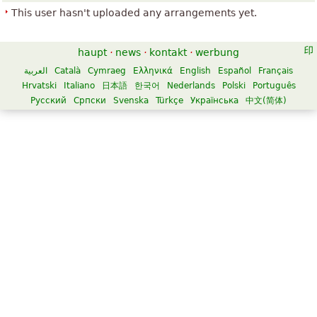
This user hasn't uploaded any arrangements yet.
haupt
·
news
·
kontakt
·
werbung
العربية
Català
Cymraeg
Ελληνικά
English
Español
Français
Hrvatski
Italiano
日本語
한국어
Nederlands
Polski
Português
Русский
Српски
Svenska
Türkçe
Українська
中文(简体)