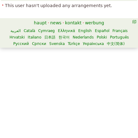
This user hasn't uploaded any arrangements yet.
haupt
·
news
·
kontakt
·
werbung
العربية
Català
Cymraeg
Ελληνικά
English
Español
Français
Hrvatski
Italiano
日本語
한국어
Nederlands
Polski
Português
Русский
Српски
Svenska
Türkçe
Українська
中文(简体)