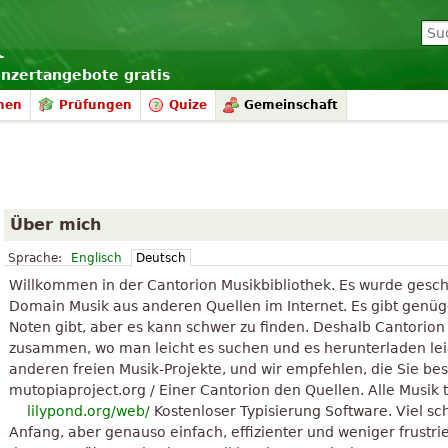
onzertangebote gratis
nen
Prüfungen
Quize
Gemeinschaft
Über mich
Sprache:
Englisch
Deutsch
Willkommen in der Cantorion Musikbibliothek. Es wurde gesch
Domain Musik aus anderen Quellen im Internet. Es gibt genüg
Noten gibt, aber es kann schwer zu finden. Deshalb Cantorio
zusammen, wo man leicht es suchen und es herunterladen leic
anderen freien Musik-Projekte, und wir empfehlen, die Sie be
mutopiaproject.org / Einer Cantorion den Quellen. Alle Musik 
lilypond.org/web/
Kostenloser Typisierung Software. Viel sc
Anfang, aber genauso einfach, effizienter und weniger frustrie