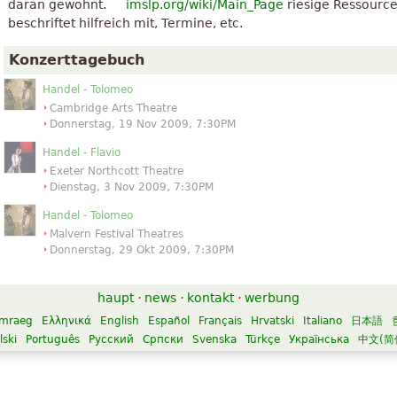
daran gewöhnt.
imslp.org/wiki/Main_Page
riesige Ressource
beschriftet hilfreich mit, Termine, etc.
Konzerttagebuch
Handel - Tolomeo
Cambridge Arts Theatre
Donnerstag, 19 Nov 2009, 7:30PM
Handel - Flavio
Exeter Northcott Theatre
Dienstag, 3 Nov 2009, 7:30PM
Handel - Tolomeo
Malvern Festival Theatres
Donnerstag, 29 Okt 2009, 7:30PM
haupt
·
news
·
kontakt
·
werbung
mraeg
Ελληνικά
English
Español
Français
Hrvatski
Italiano
日本語
lski
Português
Русский
Српски
Svenska
Türkçe
Українська
中文(简