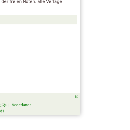
 der freien Noten, alle Verlage
한국어
Nederlands
体)