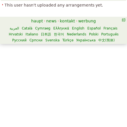
This user hasn't uploaded any arrangements yet.
haupt
·
news
·
kontakt
·
werbung
العربية
Català
Cymraeg
Ελληνικά
English
Español
Français
Hrvatski
Italiano
日本語
한국어
Nederlands
Polski
Português
Русский
Српски
Svenska
Türkçe
Українська
中文(简体)