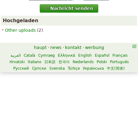
Nachricht senden
Hochgeladen
Other uploads
(2)
haupt
·
news
·
kontakt
·
werbung
العربية
Català
Cymraeg
Ελληνικά
English
Español
Français
Hrvatski
Italiano
日本語
한국어
Nederlands
Polski
Português
Русский
Српски
Svenska
Türkçe
Українська
中文(简体)