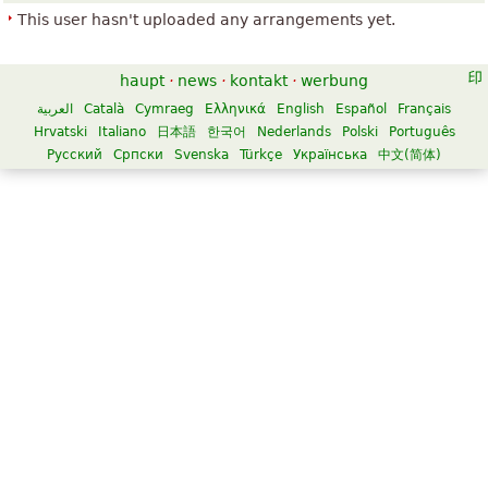
This user hasn't uploaded any arrangements yet.
haupt
·
news
·
kontakt
·
werbung
العربية
Català
Cymraeg
Ελληνικά
English
Español
Français
Hrvatski
Italiano
日本語
한국어
Nederlands
Polski
Português
Русский
Српски
Svenska
Türkçe
Українська
中文(简体)