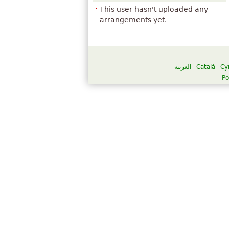
This user hasn't uploaded any
arrangements yet.
العربية
Català
Cy
Po