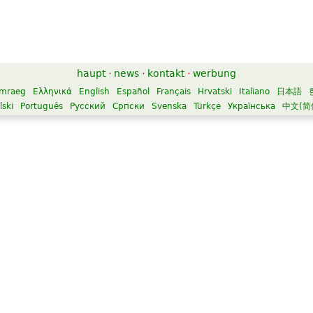
haupt
·
news
·
kontakt
·
werbung
mraeg
Ελληνικά
English
Español
Français
Hrvatski
Italiano
日本語
lski
Português
Русский
Српски
Svenska
Türkçe
Українська
中文(简