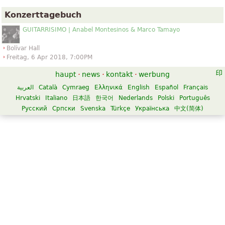
Konzerttagebuch
GUITARRISIMO | Anabel Montesinos & Marco Tamayo
Bolívar Hall
Freitag, 6 Apr 2018, 7:00PM
haupt
·
news
·
kontakt
·
werbung
العربية
Català
Cymraeg
Ελληνικά
English
Español
Français
Hrvatski
Italiano
日本語
한국어
Nederlands
Polski
Português
Русский
Српски
Svenska
Türkçe
Українська
中文(简体)