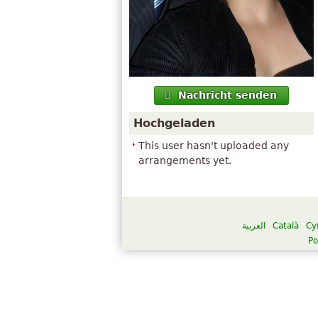
Nachricht senden
Hochgeladen
This user hasn't uploaded any
arrangements yet.
العربية
Català
Cy
Po