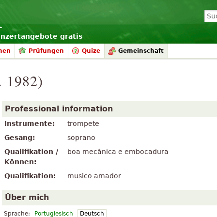
onzertangebote gratis
nen
Prüfungen
Quize
Gemeinschaft
. 1982)
Professional information
Instrumente:
trompete
Gesang:
soprano
Qualifikation /
boa mecânica e embocadura
Können:
Qualifikation:
musico amador
Über mich
Sprache:
Portugiesisch
Deutsch