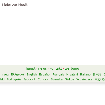
Liebe zur Musik
haupt
·
news
·
kontakt
·
werbung
mraeg
Ελληνικά
English
Español
Français
Hrvatski
Italiano
日本語
lski
Português
Русский
Српски
Svenska
Türkçe
Українська
中文(简