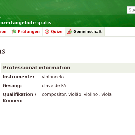
onzertangebote gratis
nen
Prüfungen
Quize
Gemeinschaft
as
Professional information
Instrumente:
violoncelo
Gesang:
clave de FA
Qualifikation /
compositor, violão, violino , viola
Können: