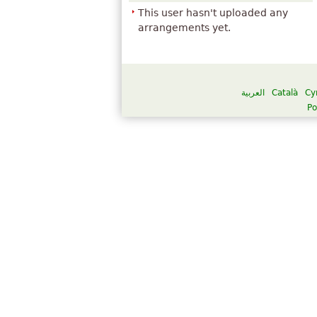
This user hasn't uploaded any
arrangements yet.
العربية
Català
Cy
Po