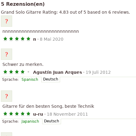
5 Rezension(en)
Grand Solo
Gitarre
Rating:
4.83
out of
5
based on
6
reviews.
nnnnnnnnnnnnnnnnnnnnnnnnnnnn
n
·
8 Mai 2020
Schwer zu merken.
Agustín Juan Arques
·
19 Juli 2012
Deutsch
Sprache:
Spanisch
Gitarre für den besten Song, beste Technik
u-ru
·
18 November 2011
Deutsch
Sprache:
Japanisch