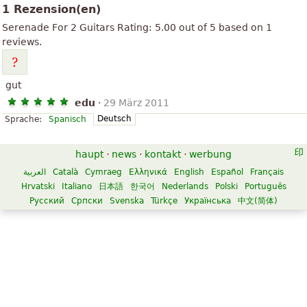
1 Rezension(en)
Serenade
For 2 Guitars
Rating:
5.00
out of
5
based on
1
reviews.
gut
edu
·
29 März 2011
Deutsch
Sprache:
Spanisch
haupt
·
news
·
kontakt
·
werbung
العربية
Català
Cymraeg
Ελληνικά
English
Español
Français
Hrvatski
Italiano
日本語
한국어
Nederlands
Polski
Português
Русский
Српски
Svenska
Türkçe
Українська
中文(简体)