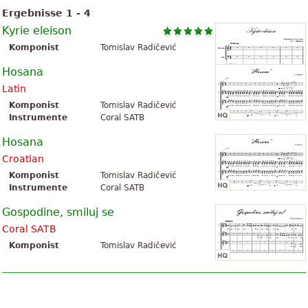
Ergebnisse 1 - 4
Kyrie eleison
Komponist
Tomislav Radičević
Hosana
Latin
Komponist
Tomislav Radičević
Instrumente
Coral SATB
Hosana
Croatian
Komponist
Tomislav Radičević
Instrumente
Coral SATB
Gospodine, smiluj se
Coral SATB
Komponist
Tomislav Radičević