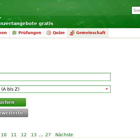
onzertangebote gratis
nen
Prüfungen
Quize
Gemeinschaft
uchen
rweiterte
10
11
12
13
…
27
Nächste