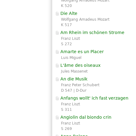
Wolfgang Amadeus Mozart
K 520
Die Alte
Wolfgang Amadeus Mozart
K 517
Am Rhein im schönen Strome
Franz Liszt
S 272
Amarte es un Placer
Luis Miguel
L'âme des oiseaux
Jules Massenet
An die Musik
Franz Peter Schubert
D 547 | D-Dur
Anfangs wollt' ich fast verzagen
Franz Liszt
S 311
Angiolin dal biondo crin
Franz Liszt
S 269