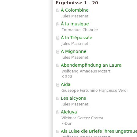
Ergebnisse 1 - 20
À Colombine
Jules Massenet
À la musique
Emmanuel Chabrier
À la Trépassée
Jules Massenet
À Mignonne
Jules Massenet
Abendempfindung an Laura
Wolfgang Amadeus Mozart
K 523
Aïda
Giuseppe Fortunino Francesco Verdi
Les alcyons
Jules Massenet
Aleluya
Vilcimar Garcez Correa
F-Dur
Als Luise die Briefe ihres ungetre