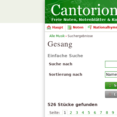
Freie Noten, Notenblätter & K
Haupt
Noten
Nationalhym
Alle Musik
Suchergebnisse
Gesang
Einfache Suche
Suche nach
Sortierung nach
S
E
526 Stücke gefunden
Seite:
1
2
3
4
5
6
7
8
9