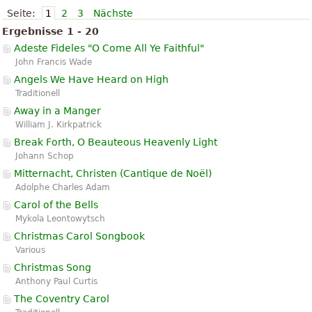
Seite:
1
2
3
Nächste
Ergebnisse 1 - 20
Adeste Fideles "O Come All Ye Faithful"
John Francis Wade
Angels We Have Heard on High
Traditionell
Away in a Manger
William J. Kirkpatrick
Break Forth, O Beauteous Heavenly Light
Johann Schop
Mitternacht, Christen (
Cantique de Noël
)
Adolphe Charles Adam
Carol of the Bells
Mykola Leontowytsch
Christmas Carol Songbook
Various
Christmas Song
Anthony Paul Curtis
The Coventry Carol