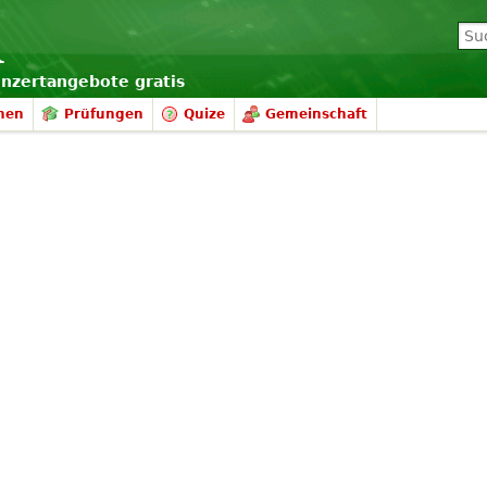
onzertangebote gratis
nen
Prüfungen
Quize
Gemeinschaft