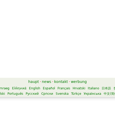
haupt
·
news
·
kontakt
·
werbung
mraeg
Ελληνικά
English
Español
Français
Hrvatski
Italiano
日本語
lski
Português
Русский
Српски
Svenska
Türkçe
Українська
中文(简