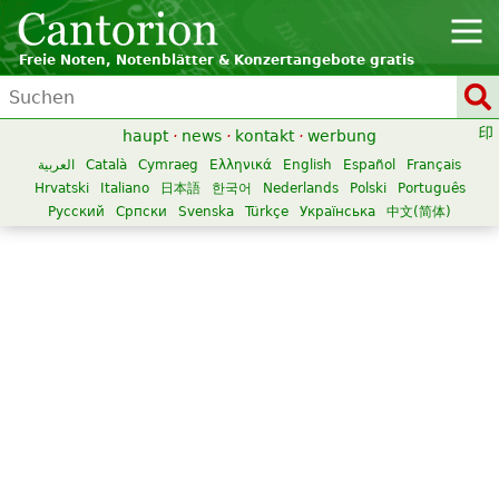
Freie Noten, Notenblätter & Konzertangebote gratis
haupt
·
news
·
kontakt
·
werbung
العربية
Català
Cymraeg
Ελληνικά
English
Español
Français
Hrvatski
Italiano
日本語
한국어
Nederlands
Polski
Português
Русский
Српски
Svenska
Türkçe
Українська
中文(简体)