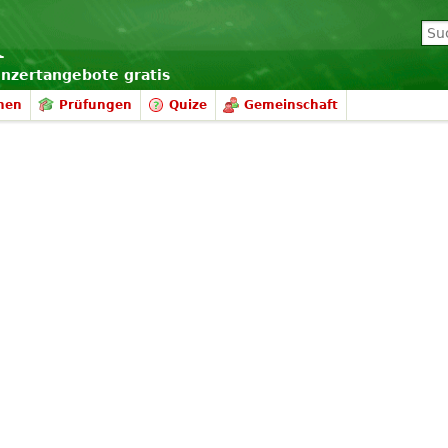
onzertangebote gratis
nen
Prüfungen
Quize
Gemeinschaft