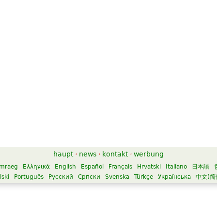
haupt
·
news
·
kontakt
·
werbung
mraeg
Ελληνικά
English
Español
Français
Hrvatski
Italiano
日本語
lski
Português
Русский
Српски
Svenska
Türkçe
Українська
中文(简