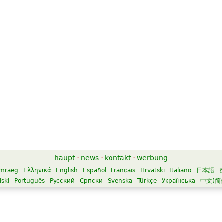
haupt
·
news
·
kontakt
·
werbung
mraeg
Ελληνικά
English
Español
Français
Hrvatski
Italiano
日本語
lski
Português
Русский
Српски
Svenska
Türkçe
Українська
中文(简