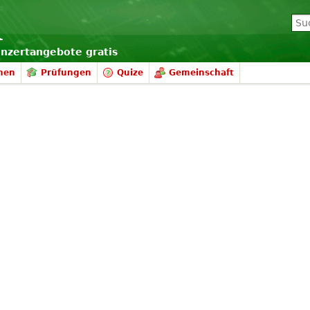
onzertangebote gratis
nen
Prüfungen
Quize
Gemeinschaft