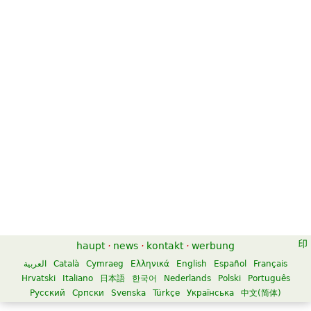
haupt
·
news
·
kontakt
·
werbung
العربية
Català
Cymraeg
Ελληνικά
English
Español
Français
Hrvatski
Italiano
日本語
한국어
Nederlands
Polski
Português
Русский
Српски
Svenska
Türkçe
Українська
中文(简体)