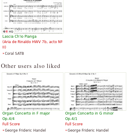
Lascia Ch'io Pianga
(Aria de Rinaldo HWV 7b, acto Nº
II)
Coral SATB
Other users also liked
Organ Concerto in F major
Organ Concerto in G minor
Op.4/4
Op.4/1
Full Score
Full Score
George Frideric Handel
George Frideric Handel