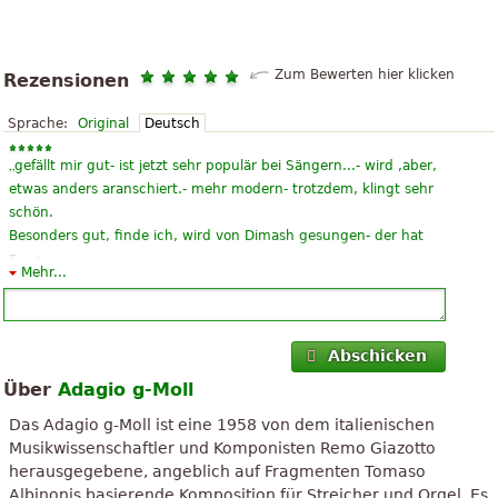
Zum Bewerten hier klicken
Rezensionen
Sprache:
Original
Deutsch
„
gefällt mir gut- ist jetzt sehr populär bei Sängern...- wird ,aber,
etwas anders aranschiert.- mehr modern- trotzdem, klingt sehr
schön.
Besonders gut, finde ich, wird von Dimash gesungen- der hat
“
5-...
Mehr...
„
Ich bin Brasilianer, aber ich kann Spanisch sprechen ist
universal. Das Adagio von Albinoni klassische Komposition ist
besonders stark und ausdrucksvoll. Das Klavier spielen, aber in
Abschicken
“
der Regel nur spi...
Über
Adagio g-Moll
„
Ich kenne dieses Stück auch schon lange und habe hier
Das Adagio g-Moll ist eine 1958 von dem italienischen
“
erstmals die Klavierfassung gefunden. Vielen Dank fürs Teilen!
Musikwissenschaftler und Komponisten Remo Giazotto
herausgegebene, angeblich auf Fragmenten Tomaso
„
Dies war schon immer einer meiner Lieblings-Stücke, aber aus
Albinonis basierende Komposition für Streicher und Orgel. Es