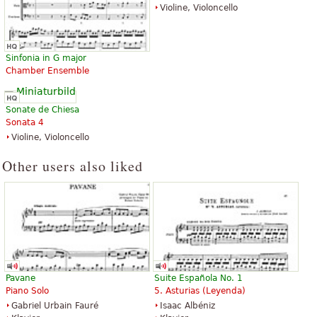
“
für dieses Stück vom Paradies
Violine, Violoncello
„
Dieses Stück von Remo Giazotto mit ihrem im Jahr 1949
geschrieben wird fälschlicherweise zugeschrieben Albinoni. Es ist
Sinfonia in G major
ein Stück, das beautifuly mit Sensibilität gespielt zu werden
Chamber Ensemble
“
verdient
„
Vielen Dank. Ich Spiele eine vereinfachte Version des Adagio am
Sonate de Chiesa
Klavier. Ich bin fasziniert, da hab ich diese 4 Monate Klavier ohne
Sonata 4
“
prof. wieder danke
Violine, Violoncello
Alles anzeigen (104)
Other users also liked
Pavane
Suite Española No. 1
Piano Solo
5. Asturias (Leyenda)
Gabriel Urbain Fauré
Isaac Albéniz