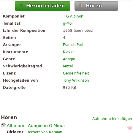
Herunterladen
Hören
Komponist
T G Albinoni
Tonalität
g-Moll
Jahr der Komposition
1958 (see notes)
Seiten
4
Arranger
Francis Pott
Instrumente
Klavier
Genre
Adagio
Schwierigkeitsgrad
Mittel
Lizenz
Gemeinfreiheit
Hochgeladen von
Tony Wilkinson
Dateigröße
985
KB
Hören
Aufnahme hinzufügen
Albinoni - Adagio in G Minor
Dirigent
Herbert von Karajan