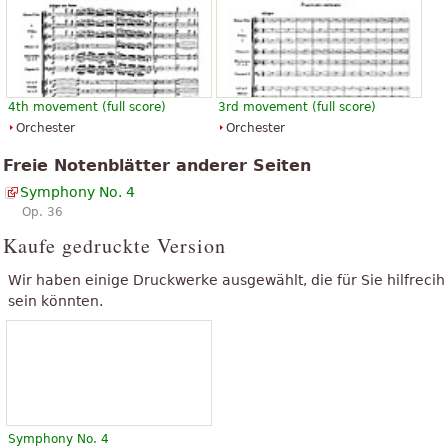
Der obenstehende Text ist unter "Creative Commons, Namensnennung-
Weitergabe unter gleichen Bedingungen" verfügbar. Er verwendet
Material aus dem Wikipedia-Artikel "
4. Sinfonie (Tschaikowski)
".
4th movement (full score)
3rd movement (full score)
Orchester
Orchester
Freie Notenblätter anderer Seiten
Symphony No. 4
Op. 36
Kaufe gedruckte Version
Wir haben einige Druckwerke ausgewählt, die für Sie hilfrecih
sein könnten.
Symphony No. 4