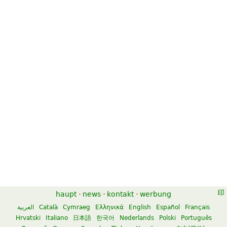
haupt
·
news
·
kontakt
·
werbung
العربية
Català
Cymraeg
Ελληνικά
English
Español
Français
Hrvatski
Italiano
日本語
한국어
Nederlands
Polski
Português