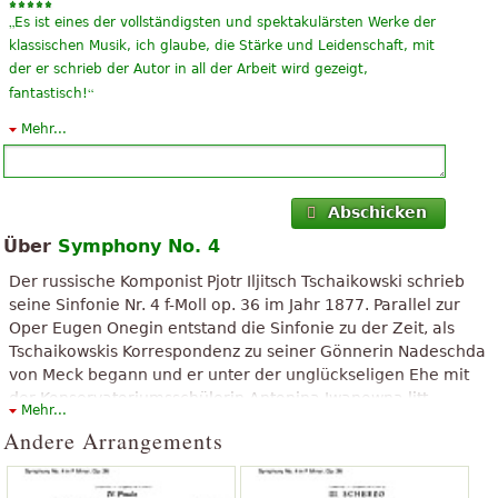
„
Es ist eines der vollständigsten und spektakulärsten Werke der
klassischen Musik, ich glaube, die Stärke und Leidenschaft, mit
der er schrieb der Autor in all der Arbeit wird gezeigt,
“
fantastisch!
Mehr...
„
“
Great. Really wonderful. Please 5 stars.
„
“
Great. Really wonderful. Please 5 stars.
Abschicken
„
“
wunderbar!
Über
Symphony No. 4
Der russische Komponist Pjotr Iljitsch Tschaikowski schrieb
seine Sinfonie Nr. 4 f-Moll op. 36 im Jahr 1877. Parallel zur
Oper Eugen Onegin entstand die Sinfonie zu der Zeit, als
Tschaikowskis Korrespondenz zu seiner Gönnerin Nadeschda
von Meck begann und er unter der unglückseligen Ehe mit
der Konservatoriumsschülerin Antonina Iwanowna litt.
Mehr...
Tschaikowski schrieb „unsere Sinfonie“, die er im Januar 1878
Andere Arrangements
vollendete, „a mon meilleur ami“. Die Sinfonie wurde am 10.
Februar 1878 in Moskau uraufgeführt; Dirigent war Nikolai
Rubinstein.