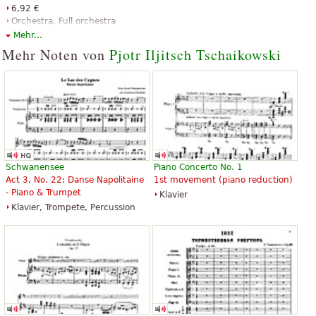
6,92 €
Orchestra, Full orchestra
Dover Publications
Mehr...
Mehr Noten von
Pjotr Iljitsch Tschaikowski
Schwanensee
Piano Concerto No. 1
Act 3, No. 22: Danse Napolitaine
1st movement (piano reduction)
- Piano & Trumpet
Klavier
Klavier, Trompete, Percussion