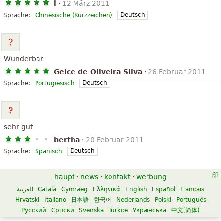
l
·
12 März 2011
Deutsch
Sprache:
Chinesische (Kurzzeichen)
Wunderbar
Geice de Oliveira Silva
·
26 Februar 2011
Deutsch
Sprache:
Portugiesisch
sehr gut
bertha
·
20 Februar 2011
Deutsch
Sprache:
Spanisch
haupt
·
news
·
kontakt
·
werbung
العربية
Català
Cymraeg
Ελληνικά
English
Español
Français
Hrvatski
Italiano
日本語
한국어
Nederlands
Polski
Português
Русский
Српски
Svenska
Türkçe
Українська
中文(简体)