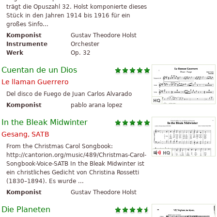
trägt die Opuszahl 32. Holst komponierte dieses
Stück in den Jahren 1914 bis 1916 für ein
großes Sinfo...
Komponist
Gustav Theodore Holst
Instrumente
Orchester
Werk
Op. 32
Cuentan de un Dios
Le llaman Guerrero
Del disco de Fuego de Juan Carlos Alvarado
Komponist
pablo arana lopez
In the Bleak Midwinter
Gesang, SATB
From the Christmas Carol Songbook:
http://cantorion.org/music/489/Christmas-Carol-
Songbook-Voice-SATB In the Bleak Midwinter ist
ein christliches Gedicht von Christina Rossetti
(1830–1894). Es wurde ...
Komponist
Gustav Theodore Holst
Die Planeten