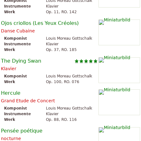
Komponist
Louis Moreau Gottschalk
Instrumente
Klavier
Werk
Op. 11, RO. 142
Ojos criollos (Les Yeux Créoles)
Danse Cubaine
Komponist
Louis Moreau Gottschalk
Instrumente
Klavier
Werk
Op. 37, RO. 185
The Dying Swan
Klavier
Komponist
Louis Moreau Gottschalk
Werk
Op. 100, RO. 076
Hercule
Grand Etude de Concert
Komponist
Louis Moreau Gottschalk
Instrumente
Klavier
Werk
Op. 88, RO. 116
Pensée poétique
nocturne