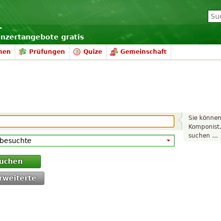
onzertangebote gratis
nen
Prüfungen
Quize
Gemeinschaft
Sie können
Komponist
suchen ...
uchen
rweiterte