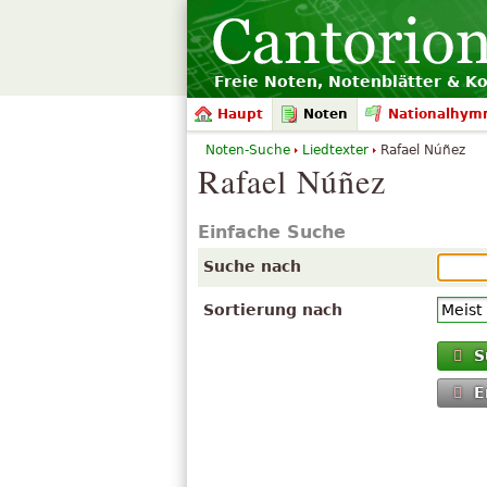
Freie Noten, Notenblätter & K
Haupt
Noten
Nationalhym
Noten-Suche
Liedtexter
Rafael Núñez
Rafael Núñez
Einfache Suche
Suche nach
Sortierung nach
S
E