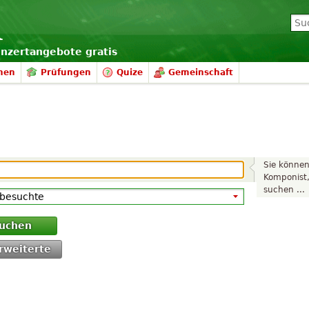
onzertangebote gratis
nen
Prüfungen
Quize
Gemeinschaft
Sie können
Komponist
suchen ...
uchen
rweiterte