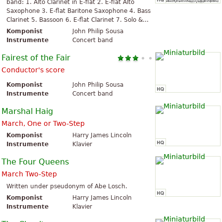
band: 1. Alto Clarinet in E-flat 2. E-flat Alto
Saxophone 3. E-flat Baritone Saxophone 4. Bass
Clarinet 5. Bassoon 6. E-flat Clarinet 7. Solo &...
Komponist
John Philip Sousa
Instrumente
Concert band
Fairest of the Fair
Conductor's score
Komponist
John Philip Sousa
Instrumente
Concert band
Marshal Haig
March, One or Two-Step
Komponist
Harry James Lincoln
Instrumente
Klavier
The Four Queens
March Two-Step
Written under pseudonym of Abe Losch.
Komponist
Harry James Lincoln
Instrumente
Klavier