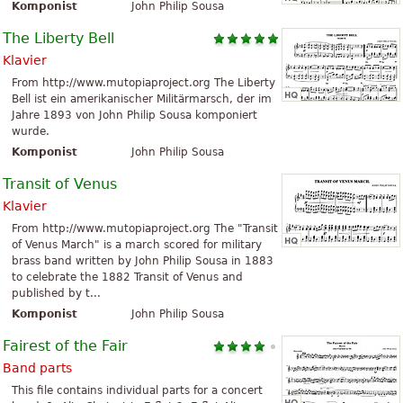
Komponist
John Philip Sousa
The Liberty Bell
Klavier
From http://www.mutopiaproject.org The Liberty
Bell ist ein amerikanischer Militärmarsch, der im
Jahre 1893 von John Philip Sousa komponiert
wurde.
Komponist
John Philip Sousa
Transit of Venus
Klavier
From http://www.mutopiaproject.org The "Transit
of Venus March" is a march scored for military
brass band written by John Philip Sousa in 1883
to celebrate the 1882 Transit of Venus and
published by t...
Komponist
John Philip Sousa
Fairest of the Fair
Band parts
This file contains individual parts for a concert