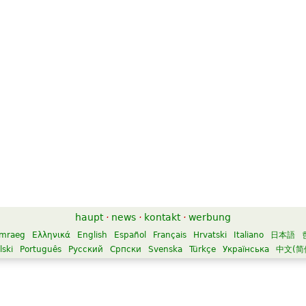
haupt
·
news
·
kontakt
·
werbung
mraeg
Ελληνικά
English
Español
Français
Hrvatski
Italiano
日本語
lski
Português
Русский
Српски
Svenska
Türkçe
Українська
中文(简