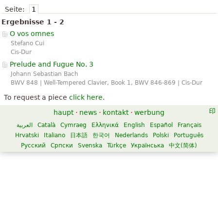
Seite:
1
Ergebnisse 1 - 2
O vos omnes
Stefano Cui
Cis-Dur
Prelude and Fugue No. 3
Johann Sebastian Bach
BWV 848 | Well-Tempered Clavier, Book 1, BWV 846-869 | Cis-Dur
To request a piece
click here
.
haupt
·
news
·
kontakt
·
werbung
العربية
Català
Cymraeg
Ελληνικά
English
Español
Français
Hrvatski
Italiano
日本語
한국어
Nederlands
Polski
Português
Русский
Српски
Svenska
Türkçe
Українська
中文(简体)