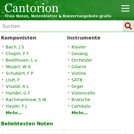
Freie Noten, Notenblätter & Konzertangebote gratis
Komponisten
Instrumente
Bach, J S
Klavier
Chopin, F F
Gesang
Beethoven, L v
Orchester
Mozart, W A
Gitarre
Schubert, F P
Violine
Liszt, F
SATB
Vivaldi, A L
Orgel
Handel, G F
Violoncello
Rachmaninow, S W
Bratsche
Haydn, F J
Cembalo
Mehr...
Mehr...
Beliebtesten Noten