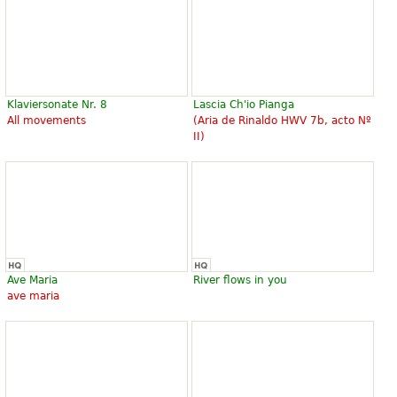
Klaviersonate Nr. 8
Lascia Ch'io Pianga
All movements
(Aria de Rinaldo HWV 7b, acto Nº
II)
Ave Maria
River flows in you
ave maria