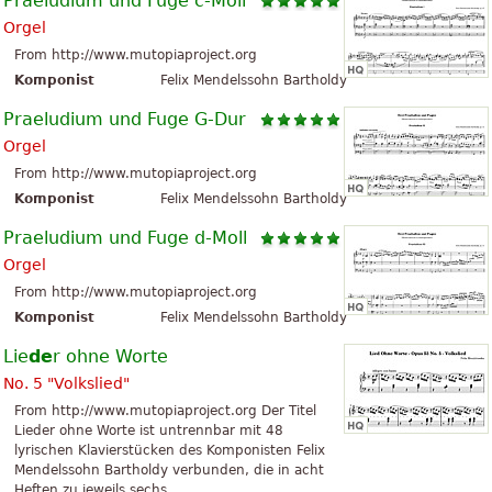
Praeludium und Fuge c-Moll
Orgel
From http://www.mutopiaproject.org
Komponist
Felix Mendelssohn Bartholdy
Praeludium und Fuge G-Dur
Orgel
From http://www.mutopiaproject.org
Komponist
Felix Mendelssohn Bartholdy
Praeludium und Fuge d-Moll
Orgel
From http://www.mutopiaproject.org
Komponist
Felix Mendelssohn Bartholdy
Lie
de
r ohne Worte
No. 5 "Volkslied"
From http://www.mutopiaproject.org Der Titel
Lieder ohne Worte ist untrennbar mit 48
lyrischen Klavierstücken des Komponisten Felix
Mendelssohn Bartholdy verbunden, die in acht
Heften zu jeweils sechs...