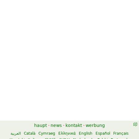
haupt
·
news
·
kontakt
·
werbung
العربية
Català
Cymraeg
Ελληνικά
English
Español
Français