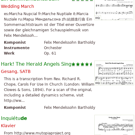
Wedding March
es:Marcha Nupcial fr:Marche Nuptiale it:Marcia
Nuziale ru:Марш Мендельсона zh:結婚進行曲 Ein
Sommernachtstraum ist der Titel einer Ouvertüre
sowie der gleichnamigen Schauspielmusik von
Felix Mendelssoh...
Komponist
Felix Mendelssohn Bartholdy
Instrumente
Orchester
Werk
Op. 61
Hark! The Herald Angels Sing
Gesang, SATB
This is a transcription from Rev. Richard R.
Chope, Carols For Use In Church (London: William
Clowes & Sons, 1894). For a scan of the original,
including a detailed dynamics scheme, visit
http://ww...
Komponist
Felix Mendelssohn Bartholdy
Inquiétu
de
Klavier
From http://www.mutopiaproject.org