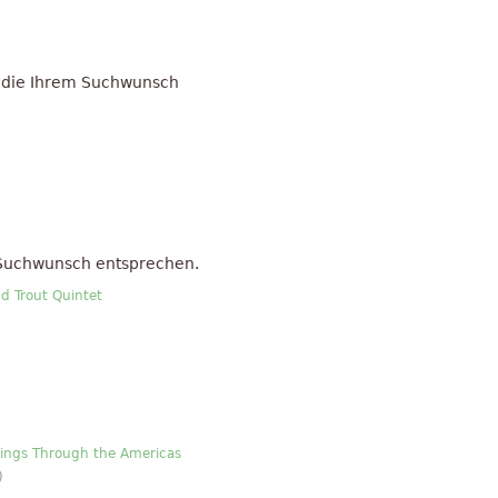
 die Ihrem Suchwunsch
 Suchwunsch entsprechen.
nd Trout Quintet
sings Through the Americas
)