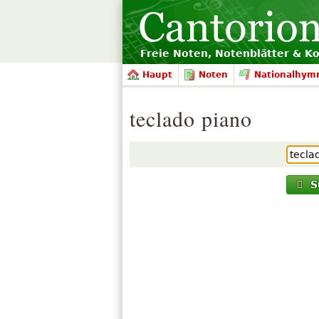
Freie Noten, Notenblätter & K
Haupt
Noten
Nationalhym
teclado piano
S