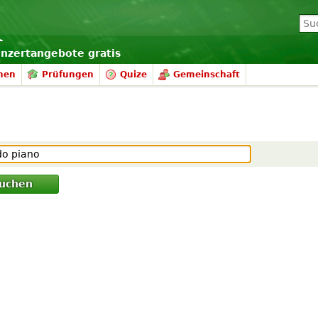
onzertangebote gratis
nen
Prüfungen
Quize
Gemeinschaft
uchen