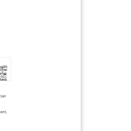
tian
ent,