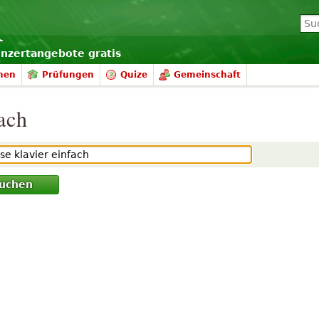
onzertangebote gratis
nen
Prüfungen
Quize
Gemeinschaft
fach
uchen