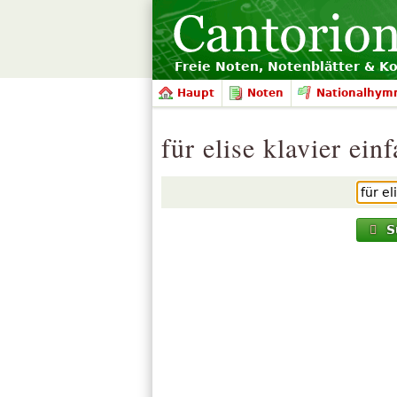
Freie Noten, Notenblätter & K
Haupt
Noten
Nationalhym
für elise klavier ein
S