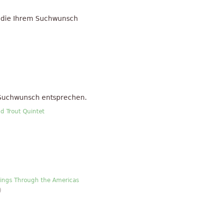
 die Ihrem Suchwunsch
 Suchwunsch entsprechen.
nd Trout Quintet
sings Through the Americas
)