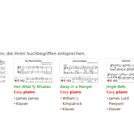
n, die Ihren Suchbegriffen entsprechen.
Hen Wlad fy Nhadau
Away in a Manger
Jingle Bells
Easy
piano
Easy
piano
Easy
piano
James James
William J.
James Lord
Klavier
Kirkpatrick
Pierpont
Klavier
Klavier