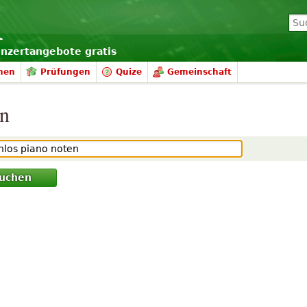
onzertangebote gratis
nen
Prüfungen
Quize
Gemeinschaft
en
uchen