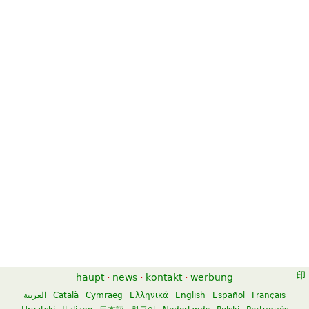
haupt
·
news
·
kontakt
·
werbung
العربية
Català
Cymraeg
Ελληνικά
English
Español
Français