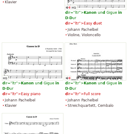
Klavier
d
ir="ltr">
Kanon
un
d
Gigue
in
D
-
D
ur
d
ir="ltr">Easy
d
uet
Johann Pachelbel
Violine, Violoncello
d
ir="ltr">
Kanon
un
d
Gigue
in
d
ir="ltr">
Kanon
un
d
Gigue
in
D
-
D
ur
D
-
D
ur
d
ir="ltr">Easy piano
d
ir="ltr">Full score
Johann Pachelbel
Johann Pachelbel
Klavier
Streichquartett, Cembalo