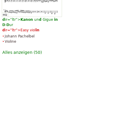
d
ir="ltr">
Kanon
un
d
Gigue
in
D
-
D
ur
d
ir="ltr">Easy viol
in
Johann Pachelbel
Violine
Alles anzeigen (50)