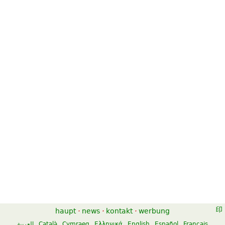
haupt
·
news
·
kontakt
·
werbung
العربية
Català
Cymraeg
Ελληνικά
English
Español
Français