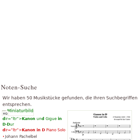
Noten-Suche
Wir haben 50 Musikstücke gefunden, die Ihren Suchbegriffen
entsprechen.
d
ir="ltr">
Kanon
un
d
Gigue
in
D
-
D
ur
d
ir="ltr">
Kanon
in
D
Piano Solo
Johann Pachelbel